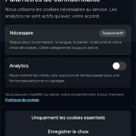
Nous utilisons les cookies nécessaires au service. Les
EMPORTER
analytics ne sont actifs qu’avec votre accord.
Le service de retrait est temporairement interrompu.
Nécessaire
Toujours actif
Requis pour la connexion, la langue, le panier, la sécurité et votre
choix de cookies. Cette catégorie est toujours active.
HORAIRES D'OUVERTURE
Analytics
Monday
Closed
Tuesday
Closed
Nous montre les visites, clics, parcours et temps passés sous une
NAVIGATION
forme pseudonyme ou agrégée.
Wednesday
Closed
Accueil
Thursday
Closed
CONTACT
Friday
Closed
Vous pouvez modifier ou retirer votre consentement à tout moment.
Carte de Menu
Politique de cookies
Saturday
Closed
28 Echternacher Straße, Wasserbillig Mertert,
Réservation de table
Sunday
Closed
LEGAL
Luxemburg
Contact
Uniquement les cookies essentiels
Tel :
Mentions légales
+352 74 96 28
My Account
Protection de données
Copyright © 2026 La Grande Chine
Vers le formulaire de contact
Enregistrer le choix
Propulsé par
S'inscrire
Politique de cookies