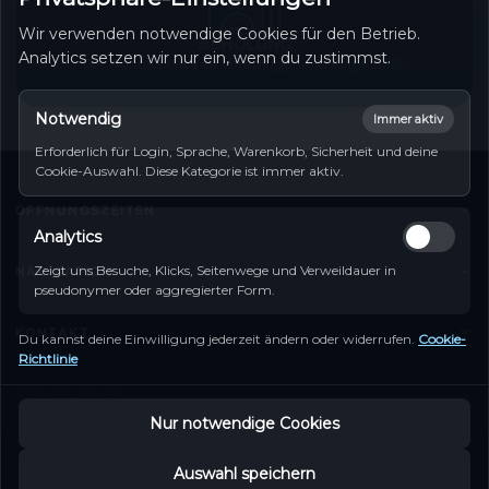
Wir verwenden notwendige Cookies für den Betrieb.
ABHOLUNG
Analytics setzen wir nur ein, wenn du zustimmst.
Der Abholservice ist vorübergehend eingestellt.
Notwendig
Immer aktiv
Erforderlich für Login, Sprache, Warenkorb, Sicherheit und deine
Cookie-Auswahl. Diese Kategorie ist immer aktiv.
ÖFFNUNGSZEITEN
Analytics
Monday
Closed
Tuesday
Closed
Zeigt uns Besuche, Klicks, Seitenwege und Verweildauer in
NAVIGATION
pseudonymer oder aggregierter Form.
Wednesday
Closed
Home
Thursday
Closed
KONTAKT
Friday
Closed
Du kannst deine Einwilligung jederzeit ändern oder widerrufen.
Cookie-
Speisekarte
Richtlinie
Saturday
Closed
28 Echternacher Straße, Wasserbillig Mertert,
Tisch reservieren
Sunday
Closed
RECHTLICHES
Luxemburg
Kontakt
Nur notwendige Cookies
Tel :
Impressum
+352 74 96 28
Mein Konto
Datenschutz
Copyright © 2026 La Grande Chine
Zum Kontaktformular
Auswahl speichern
Entwickelt von
Anmelden
Cookie-Richtlinie